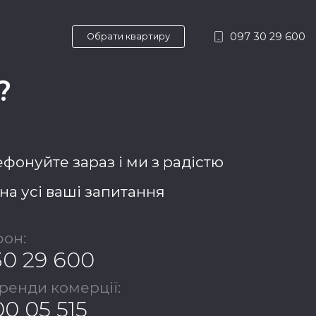
097 30 29 600
Обрати квартиру
?
фонуйте зараз і ми з радістю
на усі ваші запитання
он:
30 29 600
оренди комерції:
00 05 515