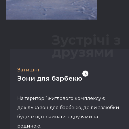
Зустрічі з
друзями
Затишні
4
Зони для барбекю
На території житлового комплексу є
декілька зон для барбекю, де ви залюбки
будете відпочивати з друзями та
родиною.