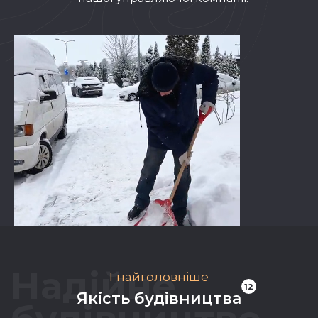
Надійне
I найголовніше
12
Якість будівництва