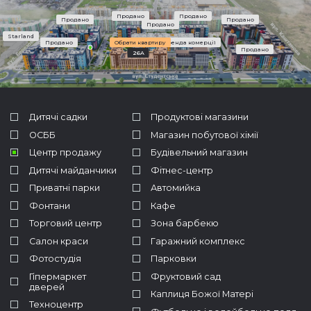
Продано
Продано
Продано
Продано
Продано
Starland
Продано
Обрати квартиру
Оренда комерції
Продано
26A
Дитячі садки
Продуктові магазини
ОСББ
Магазин побутової хімії
Центр продажу
Будівельний магазин
Дитячі майданчики
Фітнес-центр
Приватні парки
Автомийка
Фонтани
Кафе
Торговий центр
Зона барбекю
Салон краси
Гаражний комплекс
Фотостудія
Парковки
Гіпермаркет
Фруктовий сад
дверей
Каплиця Божої Матері
Техноцентр