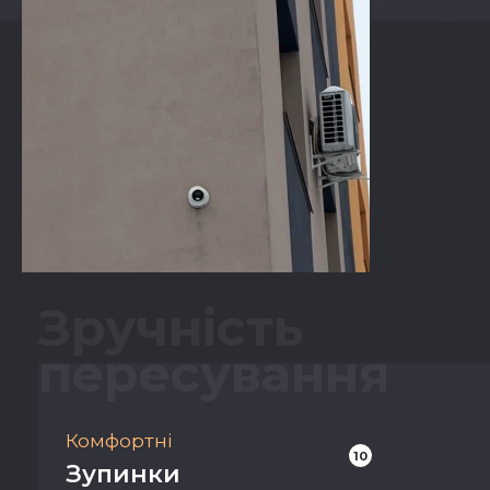
Зручнiсть
пересування
Комфортні
10
Зупинки