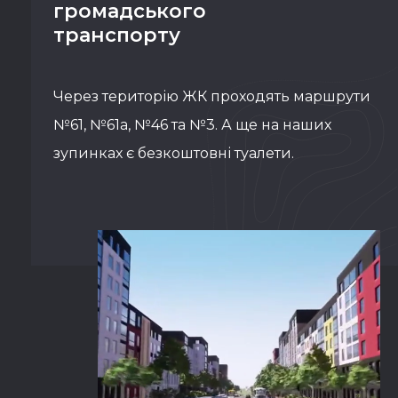
громадського
транспорту
Через територію ЖК проходять маршрути
№61, №61а, №46 та №3. А ще на наших
зупинках є безкоштовні туалети.