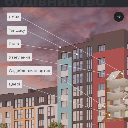
будівництво
Стіни
Тип даху
Вікна
Утеплення
Оздоблення квартир
Двері