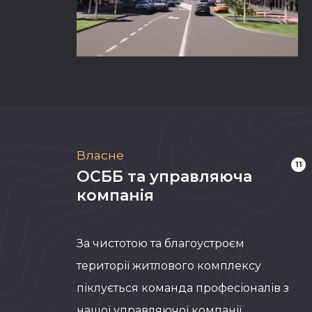
Власне
11
ОСББ та управляюча
компанія
За чистотою та благоустроєм
території житлового комплексу
піклується команда професіоналів з
нашої управляючої компанії.