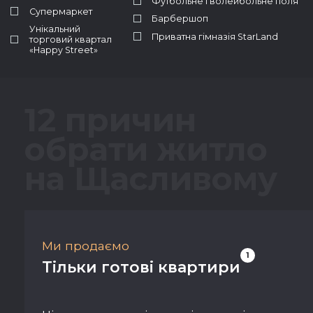
Футбольне і волейбольне поля
Супермаркет
Барбершоп
Унікальний
Приватна гімназія StarLand
торговий квартал
«Happy Street»
12 причин
обрати житло
на Щасливому
Ми продаємо
1
Тільки готові квартири