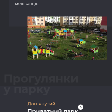
мешканців.
Прогулянки
у парку
Доглянутий
3
Приватний парк