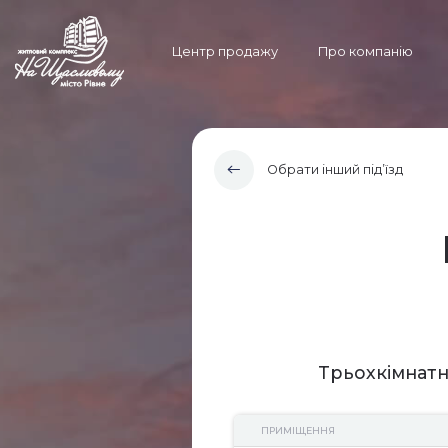
Центр продажу
Про компанію
Обрати інший під’їзд
Трьохкімнатн
ПРИМІЩЕННЯ