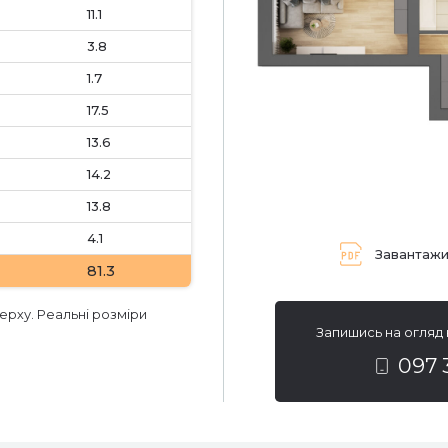
11.1
3.8
1.7
17.5
13.6
14.2
13.8
4.1
Завантажи
81.3
ерху. Реальні розміри
Запишись на огляд
097 