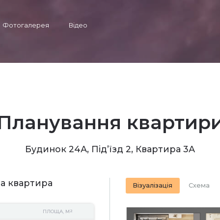
Фотогалерея
Відео
Планування квартир
Будинок 24А, Під’їзд 2, Квартира 3А
а квартира
Візуалізація
Схема
2
ПЛОЩА, М