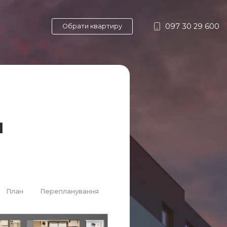
097 30 29 600
Обрати квартиру
и
План
Перепланування