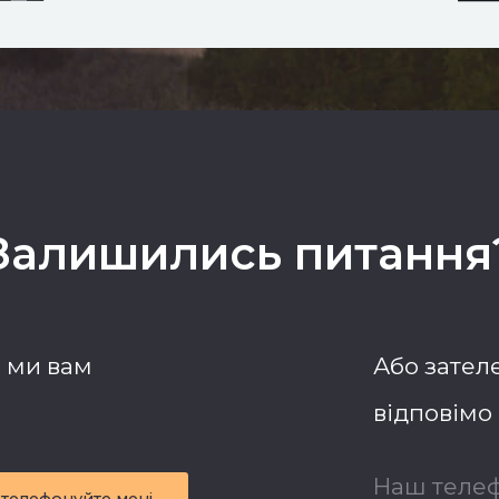
Залишились питання
і ми вам
Або зателе
відповімо 
Наш телеф