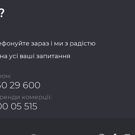
?
фонуйте зараз і ми з радістю
на усі ваші запитання
он:
30 29 600
оренди комерції:
00 05 515