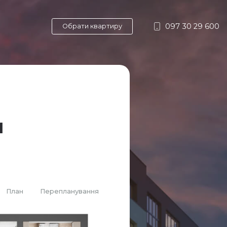
097 30 29 600
Обрати квартиру
и
План
Перепланування