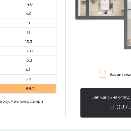
14.0
4.0
1.9
11.1
15.3
16.0
15.3
4.1
Завантажи
5.0
88.2
Запишись на огляд
ерху. Реальні розміри
097 