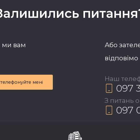
Залишились питання
і ми вам
Або зателе
відповімо 
Наш телеф
ателефонуйте мені
097 
З питань 
097 