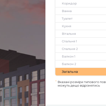
Коридор
Ванна
Туалет
Кухня
Вітальня
Спальня 1
Спальня 2
Балкон 1
Балкон 2
Загальна
*
Вказані розміри типового пов
можуть дещо відрізнятись