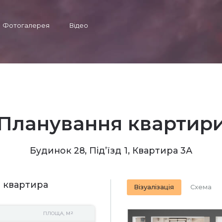
Фотогалерея
Відео
Планування квартир
Будинок 28, Під’їзд 1, Квартира 3А
 квартира
Візуалізація
Схема
2
ПЛОЩА, М