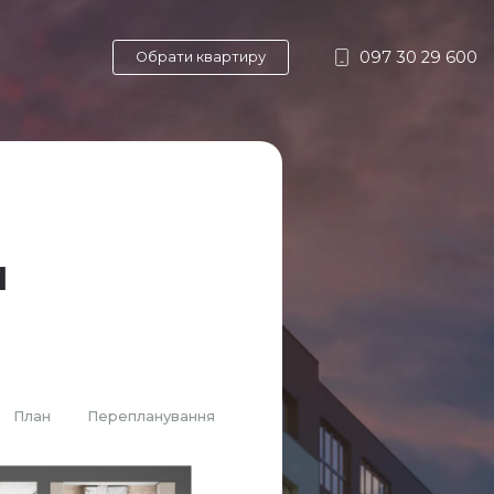
097 30 29 600
Обрати квартиру
и
План
Перепланування