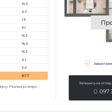
14.0
4.0
1.9
Пр
11.1
15.3
16.0
15.3
4.1
Завантажи
5.0
87.7
Запишись на огляд
ерху. Реальні розміри
097 