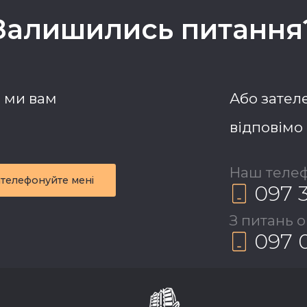
Залишились питання
і ми вам
Або зателе
відповімо 
Наш телеф
ателефонуйте мені
097 
З питань 
097 