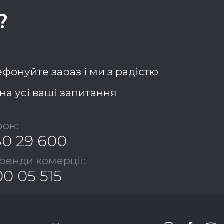
?
фонуйте зараз і ми з радістю
на усі ваші запитання
он:
30 29 600
оренди комерції:
00 05 515