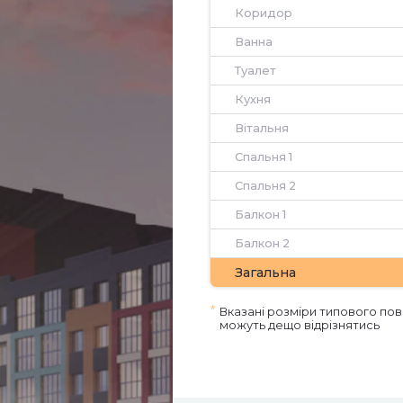
Коридор
Ванна
Туалет
Кухня
Вітальня
Спальня 1
Спальня 2
Балкон 1
Балкон 2
Загальна
*
Вказані розміри типового пов
можуть дещо відрізнятись