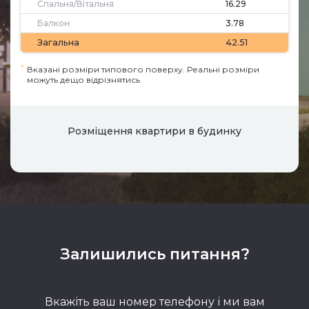
Спальня/Вітальня
16.29
Балкон
3.78
Загальна
42.51
*
Вказані розміри типового поверху. Реальні розміри
можуть дещо відрізнятись
Розміщення квартири в будинку
Залишились питання?
Вкажіть ваш номер телефону і ми вам