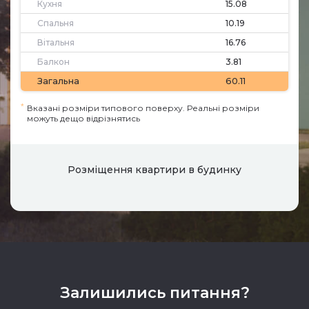
Кухня
15.08
Спальня
10.19
Вітальня
16.76
Балкон
3.81
Загальна
60.11
*
Вказані розміри типового поверху. Реальні розміри
можуть дещо відрізнятись
Розміщення квартири в будинку
Залишились питання?