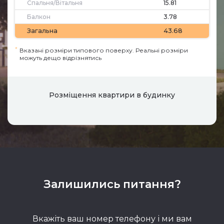
Спальня/Вітальня
15.81
Балкон
3.78
Загальна
43.68
*
Вказані розміри типового поверху. Реальні розміри
можуть дещо відрізнятись
Розміщення квартири в будинку
Залишились питання?
Вкажіть ваш номер телефону і ми вам