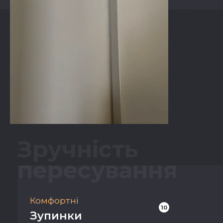
Зручнiсть
пересування
Комфортні
10
Зупинки