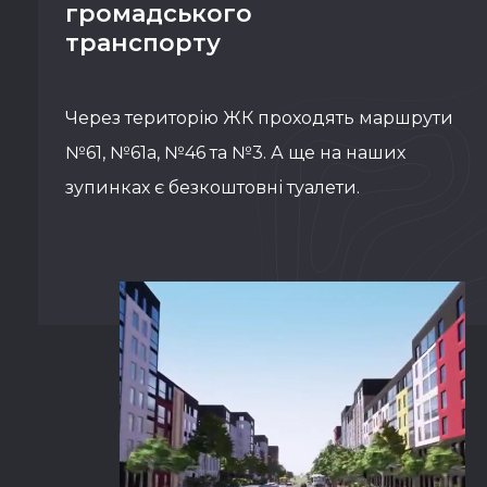
громадського
транспорту
Через територію ЖК проходять маршрути
№61, №61а, №46 та №3. А ще на наших
зупинках є безкоштовні туалети.