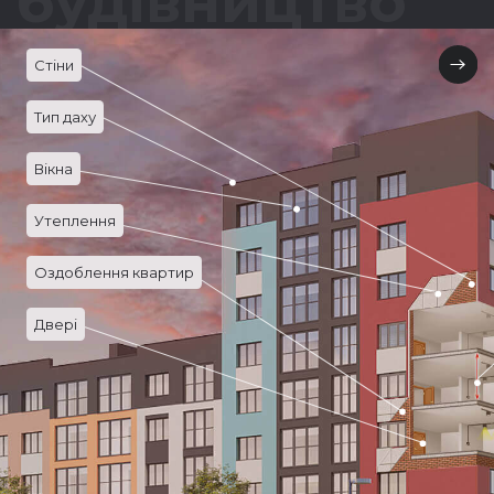
будівництво
Стіни
Тип даху
Вікна
Утеплення
Оздоблення квартир
Двері