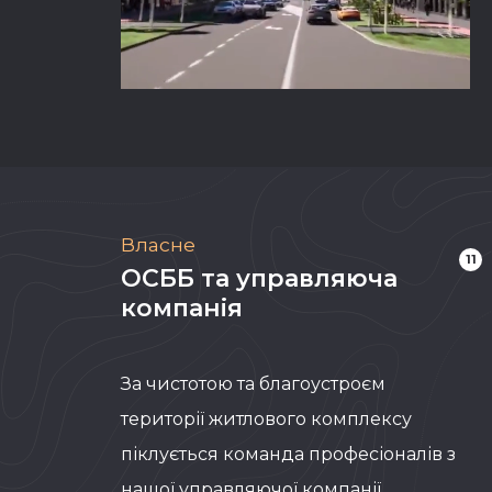
Власне
11
ОСББ та управляюча
компанія
За чистотою та благоустроєм
території житлового комплексу
піклується команда професіоналів з
нашої управляючої компанії.