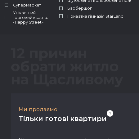
Футбольне і волейбольне поля
Супермаркет
Барбершоп
Унікальний
Приватна гімназія StarLand
торговий квартал
«Happy Street»
12 причин
обрати житло
на Щасливому
Ми продаємо
1
Тільки готові квартири