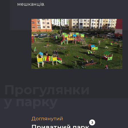
мешканців.
Прогулянки
у парку
Доглянутий
3
Приватний парк