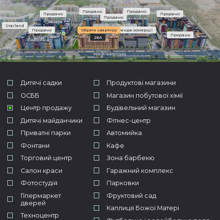
Продано
Продано
Продано
Продано
Продано
Starland
Продано
Обрати квартиру
Оренда комерції
Продано
26A
Дитячі садки
Продуктові магазини
ОСББ
Магазин побутової хімії
Центр продажу
Будівельний магазин
Дитячі майданчики
Фітнес-центр
Приватні парки
Автомийка
Фонтани
Кафе
Торговий центр
Зона барбекю
Салон краси
Гаражний комплекс
Фотостудія
Парковки
Гіпермаркет
Фруктовий сад
дверей
Каплиця Божої Матері
Техноцентр