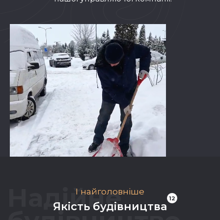
Надійне
I найголовніше
12
Якість будівництва