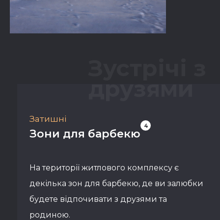
Зустрічі з
друзями
Затишні
4
Зони для барбекю
На території житлового комплексу є
декілька зон для барбекю, де ви залюбки
будете відпочивати з друзями та
родиною.