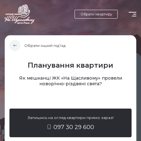
Обрати квартиру
Обрати інший під’їзд
Планування квартири
Як мешканці ЖК «На Щасливому» провели
новорічно-різдвяні свята?
Запишись на огляд квартири прямо зараз!
097 30 29 600